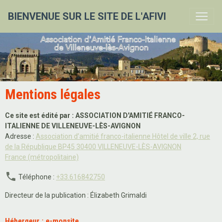
BIENVENUE SUR LE SITE DE L'AFIVI
Mentions légales
Ce site est édité par : ASSOCIATION D'AMITIÉ FRANCO-
ITALIENNE DE VILLENEUVE-LÈS-AVIGNON
Adresse :
Association d’amitié franco-italienne Hôtel de ville 2, rue
de la République BP45 30400 VILLENEUVE-LÈS-AVIGNON
France (métropolitaine)
Téléphone :
+33.616842750
Directeur de la publication : Élizabeth Grimaldi
Hébergeur : e-monsite